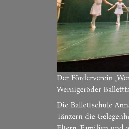
Der Förderverein „Wern
Wernigeröder Ballett
Die Ballettschule Ann
Tänzern die Gelegenhe
Eltern, Familien und 