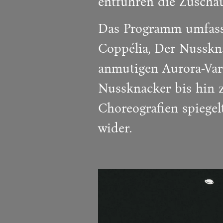
entführen die Zuschau
Das Programm umfasst
Coppélia, Der Nusskn
anmutigen Aurora-Var
Nussknacker bis hin z
Choreografien spiegel
wider.