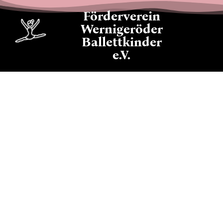
Förderverein
Wernigeröder
Ballettkinder
e.V.
Ba
Jun
Kon