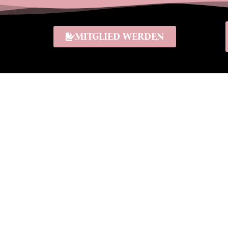
MITGLIED WERDEN
2. Wernigeröder
lletttage vom 16.-
i 2025 mit Soire
zerthaus Liebfr