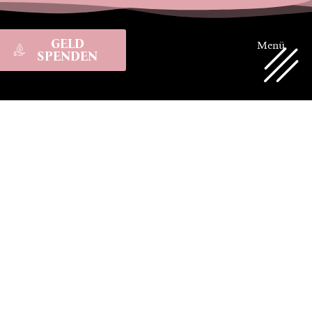
GELD
Menü
SPENDEN
19.
e im
auen