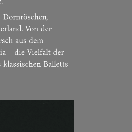
.
 Dornröschen,
erland. Von der
rsch aus dem
 – die Vielfalt der
klassischen Balletts