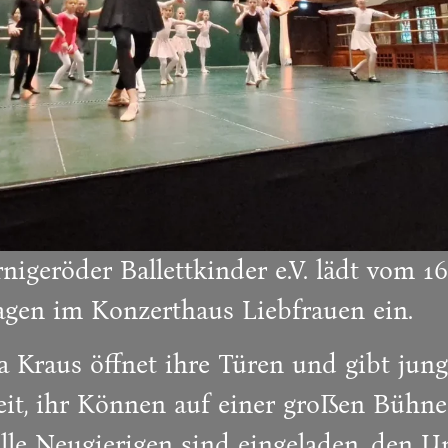
igeröder Ballettkinder e.V. lädt vom 16.
tagen im Konzerthaus Liebfrauen ein.
a Kraus öffnet ihre Türen und gibt ju
it, ihr Können auf einer großen Bühne 
alle Neugierigen sind eingeladen, den U