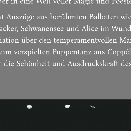
er in eine Welt voller Magie und Poesie
 Auszüge aus berühmten Balletten wie
acker, Schwanensee und Alice im Wund
iation über den temperamentvollen Ma
um verspielten Puppentanz aus Coppélia
t die Schönheit und Ausdruckskraft des 